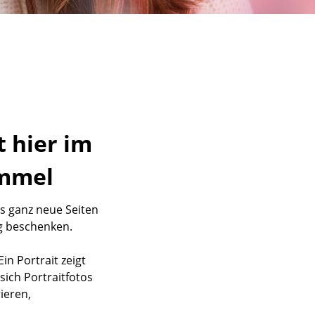
 hier im
immel
os ganz neue Seiten
g beschenken.
in Portrait zeigt
ich Portraitfotos
ieren,