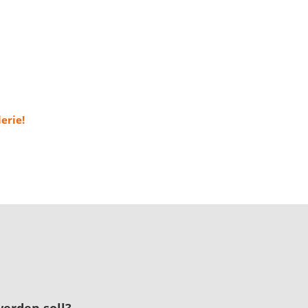
erie!
erden soll?