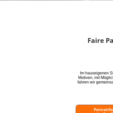
Faire P
Im hauseigenen St
Motiven, mit Mögli
fahren wir gemeins
Portraitfo