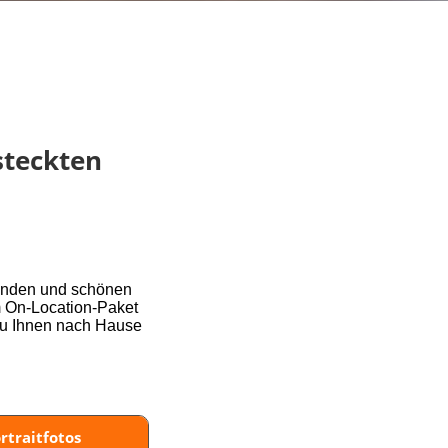
steckten
ründen und schönen
m On-Location-Paket
zu Ihnen nach Hause
rtraitfotos