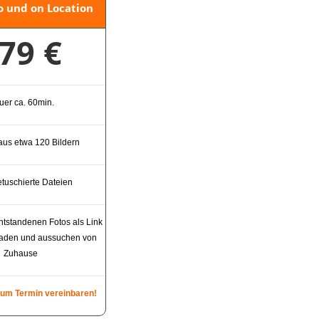
o und on Location
79 €
uer ca. 60min.
us etwa 120 Bildern
retuschierte Dateien
ntstandenen Fotos als Link
laden und aussuchen von
Zuhause
zum Termin vereinbaren!