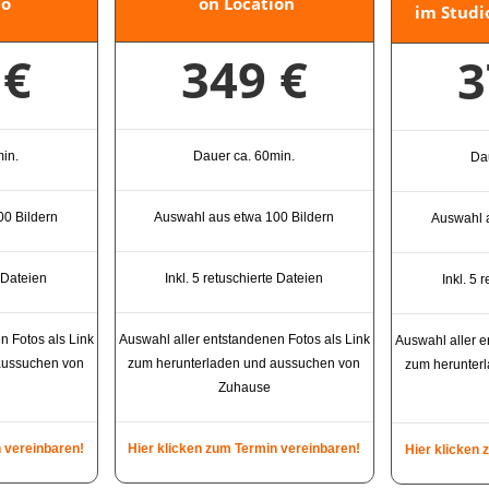
io
on Location
im Studi
 €
349 €
3
in.
Dauer ca. 60min.
Da
00 Bildern
Auswahl aus etwa 100 Bildern
Auswahl a
e Dateien
Inkl. 5 retuschierte Dateien
Inkl. 5 
n Fotos als Link
Auswahl aller entstandenen Fotos als Link
Auswahl aller e
aussuchen von
zum herunterladen und aussuchen von
zum herunter
Zuhause
n vereinbaren!
Hier klicken zum Termin vereinbaren!
Hier klicken 