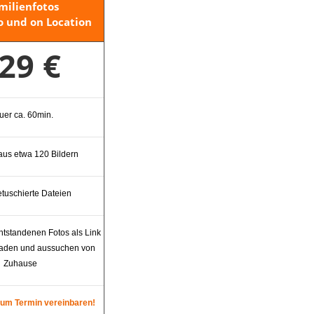
milienfotos
o und on Location
29 €
uer ca. 60min.
us etwa 120 Bildern
retuschierte Dateien
ntstandenen Fotos als Link
laden und aussuchen von
Zuhause
zum Termin vereinbaren!