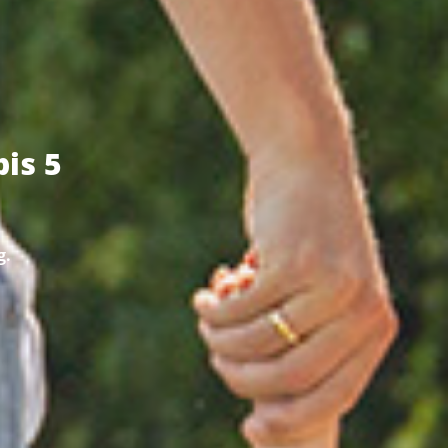
is 5
g.