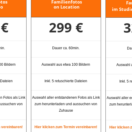
otos
Familienfotos
Fa
io
on Location
im Studi
 €
299 €
3
in.
Dauer ca. 60min.
Da
00 Bildern
Auswahl aus etwa 100 Bildern
Auswahl a
e Dateien
Inkl. 5 retuschierte Dateien
Inkl. 5 
n Fotos als Link
Auswahl aller entstandenen Fotos als Link
Auswahl aller e
aussuchen von
zum herunterladen und aussuchen von
zum herunter
Zuhause
n vereinbaren!
Hier klicken zum Termin vereinbaren!
Hier klicken 