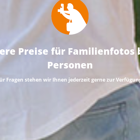
ere Preise für Familienfotos b
Personen
ür Fragen stehen wir Ihnen jederzeit gerne zur Verfügun